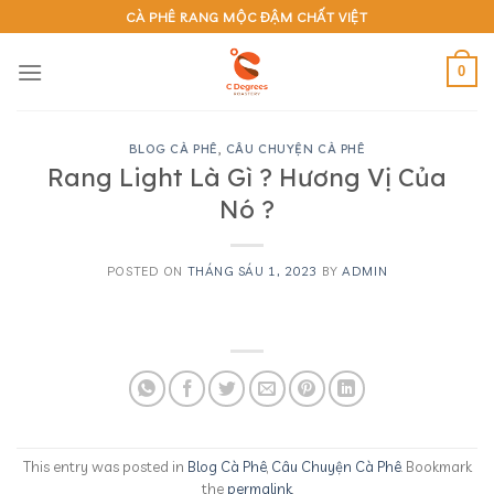
Skip
CÀ PHÊ RANG MỘC ĐẬM CHẤT VIỆT
to
content
0
BLOG CÀ PHÊ
,
CÂU CHUYỆN CÀ PHÊ
Rang Light Là Gì ? Hương Vị Của
Nó ?
POSTED ON
THÁNG SÁU 1, 2023
BY
ADMIN
This entry was posted in
Blog Cà Phê
,
Câu Chuyện Cà Phê
. Bookmark
the
permalink
.